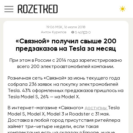
19:06
MSK
, 16 июля 2018
Антон Курилов
5 467
0
«Связной» получил свыше 200
предзаказов на Tesla за месяц
При этом в России с 2014 года зарегистрировано
всего 200 электроавтомобилей компании.
Розничная сеть «Связной» за июнь текущего года
собрала 236 заявок на покупку электромобилей
Tesla. 43% оформленных предзаказов пришлось на
Tesla Model S, 26% — на Model X.
В интернет-магазине «Связного»
доступны
Tesla
Model S, Model X, Model 3 и Roadster с 31 мая.
Доставка в любой город присутствия ритейлера
займёт три-четыре недели, если такая
комплектация есть на складах в Европе, иначе