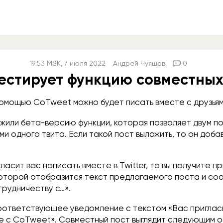
19:53
MSK
, 7 июля 2022
Андрей Чуяшов
0
 тестирует функцию совместных
омощью CoTweet можно будет писать вместе с друзьям
ужили бета-версию функции, которая позволяет двум п
и одного твита. Если такой пост выложить, то он доба
гласит вас написать вместе в Twitter, то вы получите п
 которой отобразится текст предлагаемого поста и со
трудничеству с…».
оответствующее уведомление с текстом «Вас пригласи
е с CoTweet». Совместный пост выглядит следующим о