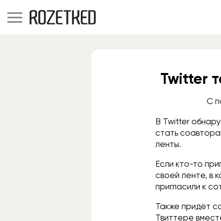
Twitter
С п
В Twitter обнар
стать соавторам
ленты.
Если кто-то при
своей ленте, в
пригласили к со
Также придёт с
Твиттере вмест