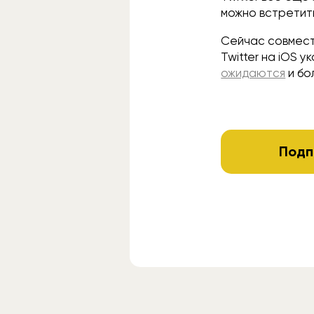
можно встретит
Сейчас совмест
Twitter на iOS 
ожидаются
и бо
Подп