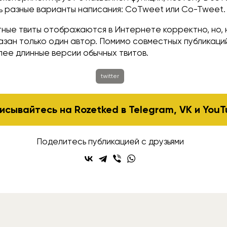
ь разные варианты написания: CoTweet или Co-Tweet.
ные твиты отображаются в Интернете корректно, но, 
указан только один автор. Помимо совместных публикаций
лее длинные версии обычных твитов.
twitter
исывайтесь на Rozetked в
Telegram
,
VK
и
YouT
Поделитесь публикацией с друзьями