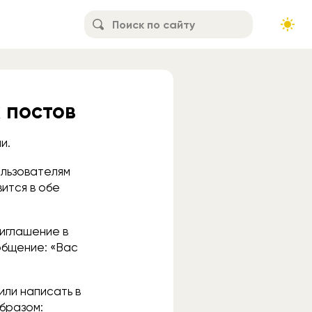
 постов
и.
ользователям
вится в обе
риглашение в
общение: «Вас
ли написать в
бразом: