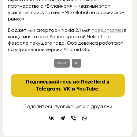
партнёрство с «Билайном» — «важный этап
усиления присутствия HMD Global на российском
рынке».
Бюджетный смартфон Nokia 2.1 был
представлен
в
конце мая, а ещё более простой Nokia 1 — в
феврале текущего года. Оба девайса работают
на упрощённой версии Android Go.
nokia
ru
Подписывайтесь на Rozetked в
Telegram
,
VK
и
YouTube
.
Поделитесь публикацией с друзьями