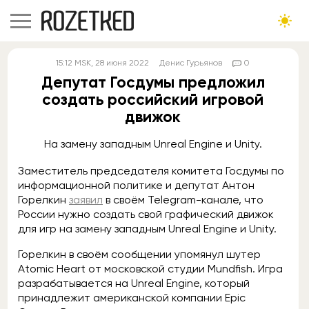
15:12
MSK
, 28 июня 2022
Денис Гурьянов
0
Депутат Госдумы предложил
создать российский игровой
движок
На замену западным Unreal Engine и Unity.
Заместитель председателя комитета Госдумы по
информационной политике и депутат Антон
Горелкин
заявил
в своём Telegram-канале, что
России нужно создать свой графический движок
для игр на замену западным Unreal Engine и Unity.
Горелкин в своём сообщении упомянул шутер
Atomic Heart от московской студии Mundfish. Игра
разрабатывается на Unreal Engine, который
принадлежит американской компании Epic