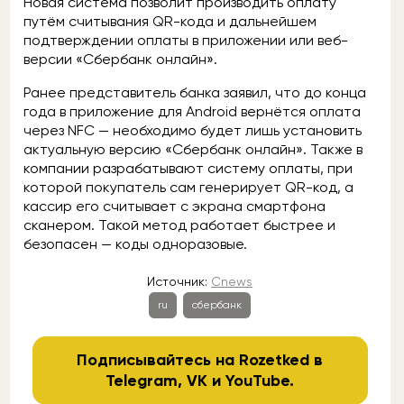
Новая система позволит производить оплату
путём считывания QR-кода и дальнейшем
подтверждении оплаты в приложении или веб-
версии «Сбербанк онлайн».
Ранее представитель банка заявил, что до конца
года в приложение для Android вернётся оплата
через NFC — необходимо будет лишь установить
актуальную версию «Сбербанк онлайн». Также в
компании разрабатывают систему оплаты, при
которой покупатель сам генерирует QR-код, а
кассир его считывает с экрана смартфона
сканером. Такой метод работает быстрее и
безопасен — коды одноразовые.
Источник:
Cnews
ru
сбербанк
Подписывайтесь на Rozetked в
Telegram
,
VK
и
YouTube
.