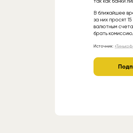
так как банки л
В ближайшее вр
за них просят 1
валютным счета
брать комиссию
Источник:
«Тинько
Подп