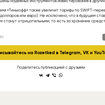
ишены надёжных инструментов инвестирования в други
емя «Тинькофф» также увеличит тарифы по SWIFT-пере
5 долларов или евро). Не исключено, что в будущем ста
м станут отрицательными, то есть за хранение средст
.
фф»
исывайтесь на Rozetked в
Telegram
,
VK
и
YouT
Поделитесь публикацией с друзьями