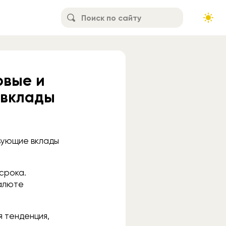
овые и
 вклады
вующие вклады
 срока.
валюте
я тенденция,