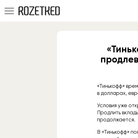
«Тиньк
продлев
«Тинькофф» вре
в долларах, евр
Условия уже отк
Продлить вклады
продолжается.
В «Тинькофф» по