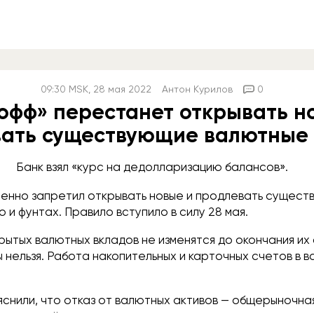
09:30
MSK
, 28 мая 2022
Антон Курилов
0
офф» перестанет открывать н
ать существующие валютные
Банк взял «курс на дедолларизацию балансов».
менно запретил открывать новые и продлевать сущест
о и фунтах. Правило вступило в силу 28 мая.
рытых валютных вкладов не изменятся до окончания их
 нельзя. Работа накопительных и карточных счетов в 
яснили, что отказ от валютных активов — общерыночна