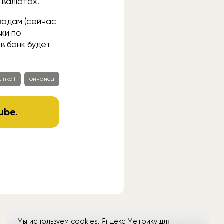
х валютах.
водам (сейчас
вки по
в банк будет
tinkoff
финансы
ube
.
Мы используем cookies, Яндекс Метрику для