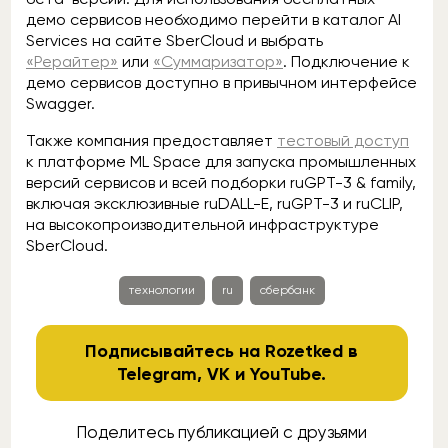
демо сервисов необходимо перейти в каталог AI
Services на сайте SberCloud и выбрать
«Рерайтер»
или
«Суммаризатор»
. Подключение к
демо сервисов доступно в привычном интерфейсе
Swagger.
Также компания предоставляет
тестовый доступ
к платформе ML Space для запуска промышленных
версий сервисов и всей подборки ruGPT-3 & family,
включая эксклюзивные ruDALL-E, ruGPT-3 и ruCLIP,
на высокопроизводительной инфраструктуре
SberCloud.
технологии
ru
сбербанк
Подписывайтесь на Rozetked в
Telegram
,
VK
и
YouTube
.
Поделитесь публикацией с друзьями