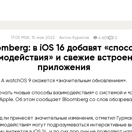
17:05
MSK
, 15 мая 2022
Антон Курилов
4 609
0
omberg: в iOS 16 добавят «спос
модействия» и свежие встрое
приложения
А watchOS 9 окажется «значительным обновлением».
лючать «новые способы взаимодействия» с системой и «
 Apple. Об этом сообщает Bloomberg со слов обозрев
 ли принесёт значительные изменения, отметил Гурма
имодействия» могут подразумеваться интерактивные в
у виджетов в iOS 14, и до сих пор они не позволяют н