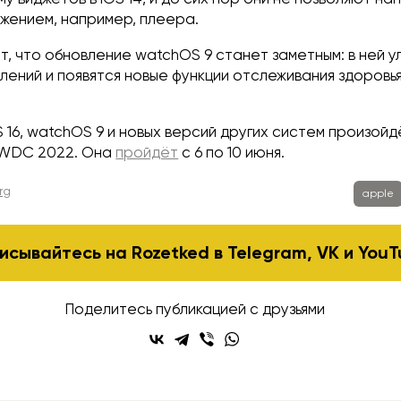
ожением, например, плеера.
, что обновление watchOS 9 станет заметным: в ней у
ений и появятся новые функции отслеживания здоровья
 16, watchOS 9 и новых версий других систем произойд
WDC 2022. Она
пройдёт
с 6 по 10 июня.
rg
apple
исывайтесь на Rozetked в
Telegram
,
VK
и
YouT
Поделитесь публикацией с друзьями