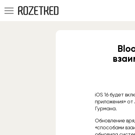
Blo
взаи
iOS 16 будет вк
приложения» от
Гурмана.
Обновление вряд
«способами вза
обновила систем