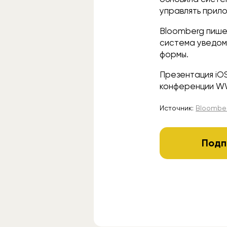
управлять прил
Bloomberg пишет
система уведомл
формы.
Презентация iOS
конференции W
Источник:
Bloombe
Подп