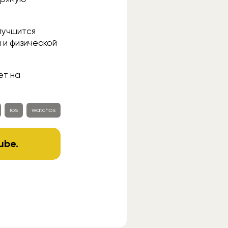
лучшится
 и физической
ёт на
ios
watchos
ube
.