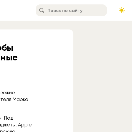
обы
нные
свежие
ателя Марка
н. Под
иджеты. Apple
апрямую