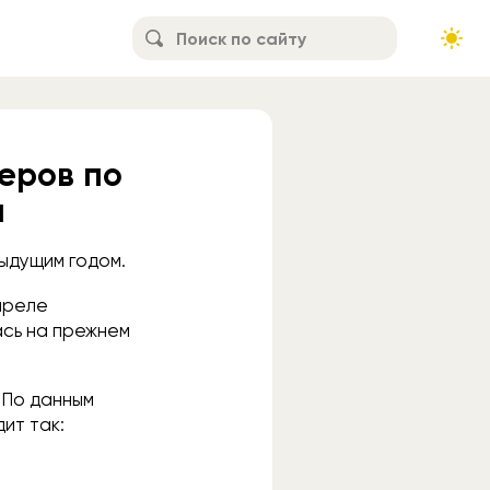
деров по
и
ыдущим годом.
апреле
ась на прежнем
 По данным
ит так: