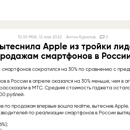
10:30
MSK
, 12 мая 2022
Антон Курилов
0
вытеснила Apple из тройки ли
родажам смартфонов в Росси
 смартфонов сократился на 30% по сравнению с пред
в в России в апреле оказался на 30% меньше, чем в 
 рассказали в МТС. Средняя стоимость гаджета остал
00 рублей.
в по продажам впервые вошла realme, вытеснив Apple.
зводителей по реализации смартфонов в России выгляд
6%);