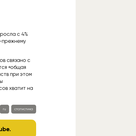
ыросла с 4%
по-прежнему
ов связано с
тся «общая
ств при этом
ты
сов хватит на
ru
статистика
ube
.