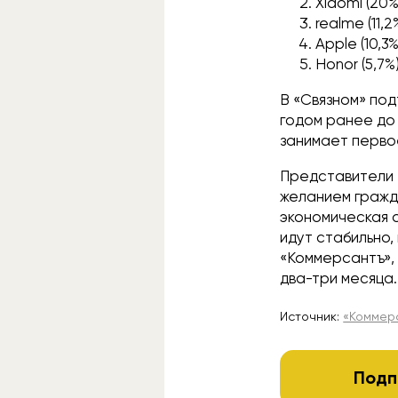
Xiaomi (20%
realme (11,2
Apple (10,3%
Honor (5,7%)
В «Связном» под
годом ранее до 
занимает первое
Представители 
желанием гражд
экономическая о
идут стабильно,
«Коммерсантъ», 
два-три месяца.
Источник:
«Коммер
Подп