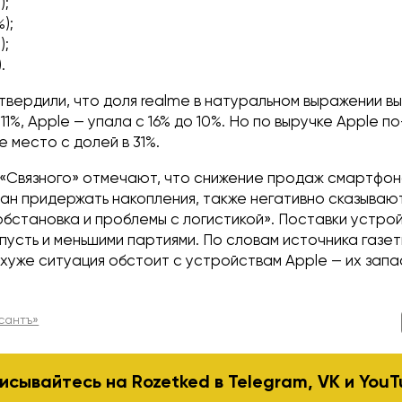
);
%);
);
.
твердили, что доля realme в натуральном выражении в
11%, Apple — упала с 16% до 10%. Но по выручке Apple 
 место с долей в 31%.
«Связного» отмечают, что снижение продаж смартфон
ан придержать накопления, также негативно сказываю
бстановка и проблемы с логистикой». Поставки устрой
 пусть и меньшими партиями. По словам источника газе
хуже ситуация обстоит с устройствам Apple — их запа
сантъ»
исывайтесь на Rozetked в
Telegram
,
VK
и
YouT