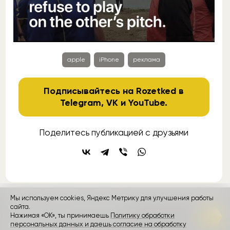
apple
iPhone
реклама
Подписывайтесь на Rozetked в
Telegram
,
VK
и
YouTube
.
Поделитесь публикацией с друзьями
Мы используем cookies, Яндекс Метрику для улучшения работы
контакты
сайта.
реклама
о проекте
Нажимая «ОК», ты принимаешь
Политику обработки
персональных данных и даешь согласие на обработку
Rozetked © 2026