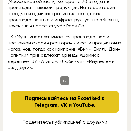
(Московская область), которая с 2015 года не
производит никакой продукции. На территории
находятся административные, складские,
производственные и инфраструктурные объекты,
пояснили в пресс-службе PepsiCo.
ТК «Мультипро» занимается производством и
поставкой сыров в рестораны и сети продуктовых
магазинов, тогда как компании «Вимм-Билль-Данн
Напитки» принадлежат бренды «Домик в
деревне», J7, «Агуша», «Любимый», «Имунеле» и
ряд других.
ru
Подписывайтесь на Rozetked в
Telegram
,
VK
и
YouTube
.
Поделитесь публикацией с друзьями