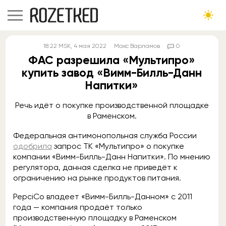
18:22
MSK
, 4 мая 2022
Макс Варламов
0
ФАС разрешила «Мультипро»
купить завод «Вимм-Билль-Данн
Напитки»
Речь идёт о покупке производственной площадке
в Раменском.
Федеральная антимонопольная служба России
одобрила
запрос ТК «Мультипро» о покупке
компании «Вимм-Билль-Данн Напитки». По мнению
регулятора, данная сделка не приведёт к
ограничению на рынке продуктов питания.
PepciCo владеет «Вимм-Билль-Данном» с 2011
года — компания продаёт только
производственную площадку в Раменском