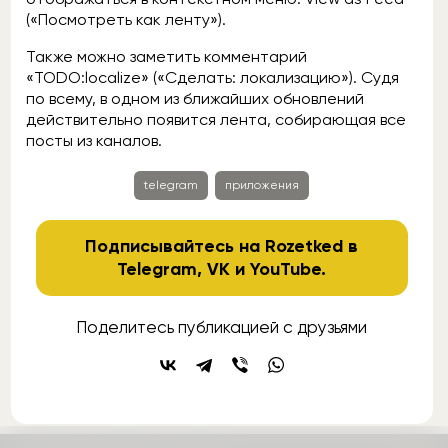
(«Посмотреть как ленту»).
Также можно заметить комментарий
«TODO:localize» («Сделать: локализацию»). Судя
по всему, в одном из ближайших обновлений
действительно появится лента, собирающая все
посты из каналов.
telegram
приложения
Подписывайтесь на Rozetked в
Telegram
,
VK
и
YouTube
.
Поделитесь публикацией с друзьями