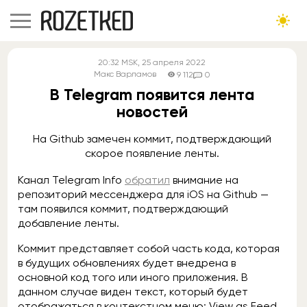
20:32
MSK
, 25 апреля 2022
Макс Варламов
9 112
0
В Telegram появится лента
новостей
На Github замечен коммит, подтверждающий
скорое появление ленты.
Канал Telegram Info
обратил
внимание на
репозиторий мессенджера для iOS на Github —
там появился коммит, подтверждающий
добавление ленты.
Коммит представляет собой часть кода, которая
в будущих обновлениях будет внедрена в
основной код того или иного приложения. В
данном случае виден текст, который будет
отображаться в контекстном меню: View as Feed