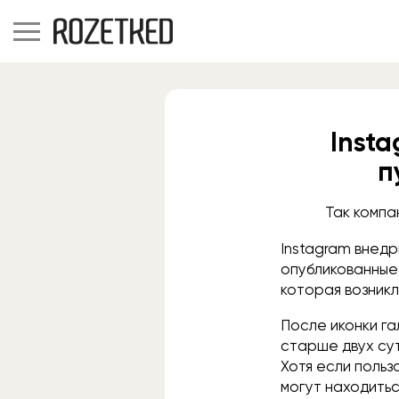
Inst
п
Так компа
Instagram внедр
опубликованные 
которая возникл
После иконки га
старше двух су
Хотя если польз
могут находить