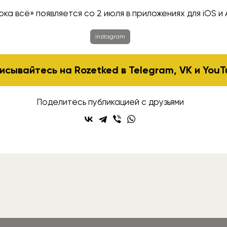
ока всё» появляется со 2 июля в приложениях для iOS и 
instagram
исывайтесь на Rozetked в
Telegram
,
VK
и
YouT
Поделитесь публикацией с друзьями