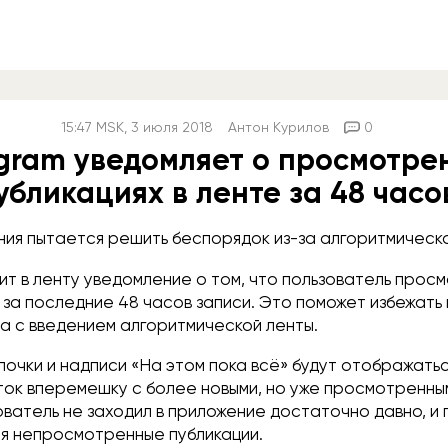
15:47
MSK
, 3 июля 2018
Антон Курилов
0
agram уведомляет о просмотре
убликациях в ленте за 48 часо
ния пытается решить беспорядок из-за алгоритмическо
ит в ленту уведомление о том, что пользователь прос
за последние 48 часов записи. Это поможет избежать 
а с введением алгоритмической ленты.
лочки и надписи «На этом пока всё» будут отображать
ток вперемешку с более новыми, но уже просмотренны
ователь не заходил в приложение достаточно давно, и
ся непросмотренные публикации.