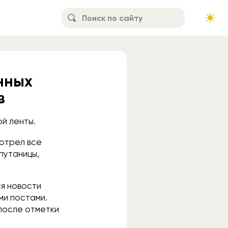
нных
в
й ленты.
мотрел все
путаницы,
ся новости
ми постами.
 после отметки