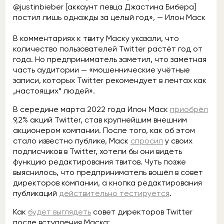
@justinbieber [аккаунт певца Джастина Бибера]
постил лишь однажды за целый год», — Илон Маск
В комментариях к твиту Маску указали, что
количество пользователей Twitter растёт год от
года. Но предприниматель заметил, что заметная
часть аудитории — «мошеннические учётные
записи, которых Twitter рекомендует в лентах как
„настоящих“ людей».
В середине марта 2022 года Илон Маск
приобрёл
9,2% акций Twitter, став крупнейшим внешним
акционером компании. После того, как об этом
стало известно публике, Маск
спросил
у своих
подписчиков в Twitter, хотели бы они видеть
функцию редактирования твитов. Чуть позже
выяснилось, что предприниматель вошёл в совет
директоров компании, а кнопка редактирования
публикаций
действительно тестируется
.
Как
будет выглядеть
совет директоров Twitter
после вступления Маска: