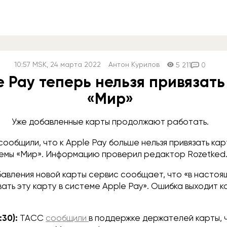
10:57
MSK
, 24 марта 2022
Антон Курилов
5 211
0
e Pay теперь нельзя привязать
«Мир»
Уже добавленные карты продолжают работать.
сообщили, что к Apple Pay больше нельзя привязать ка
емы «Мир». Информацию проверил редактор Rozetked
бавления новой карты сервис сообщает, что «в настоя
вать эту карту в системе Apple Pay». Ошибка выходит ка
:30):
ТАСС
сообщили
в поддержке держателей карты, 