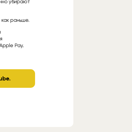
енно убирают
 как раньше.
ы
я
Apple Pay.
ube
.