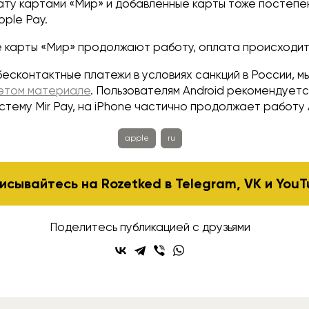
ату картами «Мир» и добавленные карты тоже постеп
pple Pay.
е карты «Мир» продолжают работу, оплата происходит
есконтактные платежи в условиях санкций в России, м
этом материале
. Пользователям Android рекомендуетс
стему Mir Pay, на iPhone частично продолжает работу 
apple
ru
исывайтесь на Rozetked в
Telegram
,
VK
и
YouT
Поделитесь публикацией с друзьями