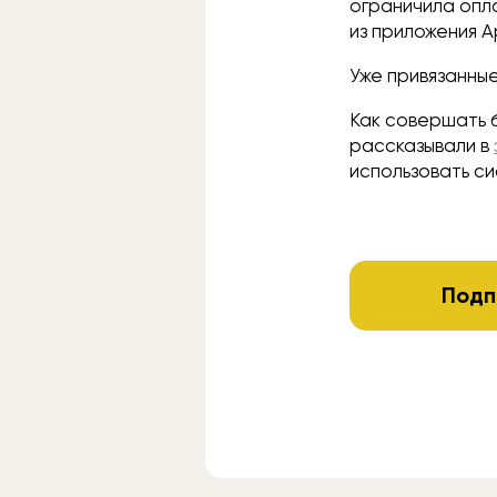
ограничила опл
из приложения A
Уже привязанны
Как совершать б
рассказывали в
использовать си
Подп