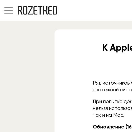
К Appl
Ряд источников 
платёжной сист
При попытке до
нельзя использо
так и на Mac.
Обновление (16