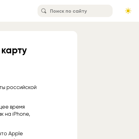
 карту
рты российской
.
щее время
к на iPhone,
что Apple