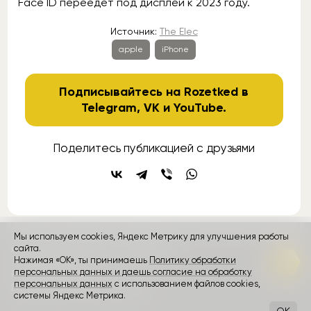
Face ID переедет под дисплей к 2023 году.
Источник:
The Elec
apple
iPhone
Подписывайтесь на Rozetked в
Telegram
,
VK
и
YouTube
.
Поделитесь публикацией с друзьями
Мы используем cookies, Яндекс Метрику для улучшения работы
контакты
сайта.
реклама
о проекте
Нажимая «ОК», ты принимаешь
Политику обработки
персональных данных и даешь согласие на обработку
Rozetked © 2026
персональных данных
с использованием файлов cookies,
Пользовательское соглашение
системы Яндекс Метрика.