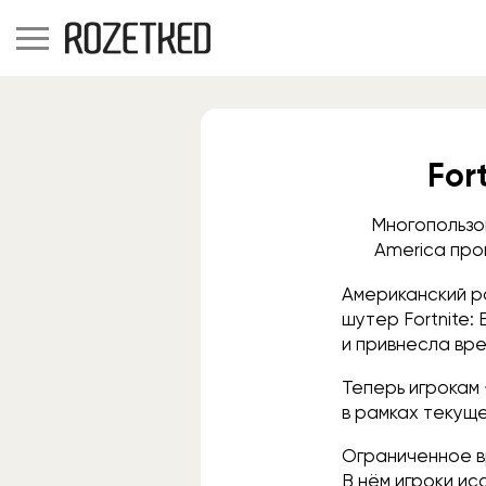
For
Многопользо
America про
Американский р
шутер Fortnite:
и привнесла вр
Теперь игрокам
в рамках текущ
Ограниченное вр
В нём игроки ис