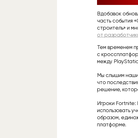
Вдобавок обнов
часть события «
строитель» и мн
от разработчик
Тем временем п
с кроссплатформ
между PlayStati
Мы слышим наши
что последствия
решение, котор
Игроки Fortnite
использовать уч
образом, единож
платформе.