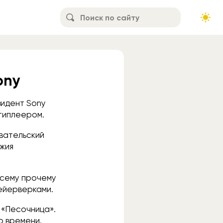
ony
зидент Sony
типлеером.
вательский
ужия
всему прочему
фейерверками.
м «Песочница».
о времени.