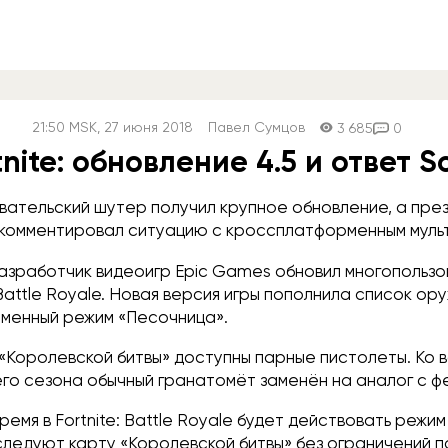
21:50
MSK
, 27 июня 2018
Павел Сумцов
3 685
0
tnite: обновление 4.5 и ответ S
вательский шутер получил крупное обновление, а пре
комментировал ситуацию с кроссплатформенным муль
азработчик видеоигр Epic Games обновил многопользо
 Battle Royale. Новая версия игры пополнила список ор
еменный режим «Песочница».
 «Королевской битвы» доступны парные пистолеты. Ко 
его сезона обычный гранатомёт заменён на аналог с 
емя в Fortnite: Battle Royale будет действовать режи
следуют карту «Королевской битвы» без ограничений п