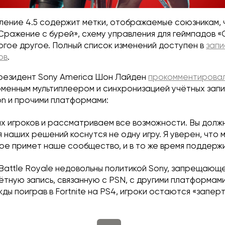
ление 4.5 содержит метки, отображаемые союзникам,
Сражение с бурей», схему управления для геймпадов 
огое другое. Полный список изменений доступен в
запи
ов
.
резидент Sony America Шон Лайден
прокомментирова
енным мультиплеером и синхронизацией учётных запис
on и прочими платформами:
х игроков и рассматриваем все возможности. Вы должн
 наших решений коснутся не одну игру. Я уверен, что 
ое примет наше сообщество, и в то же время поддержи
: Battle Royale недовольны политикой Sony, запрещающ
ётную запись, связанную с PSN, с другими платформами
ды поиграв в Fortnite на PS4, игроки остаются «заперт