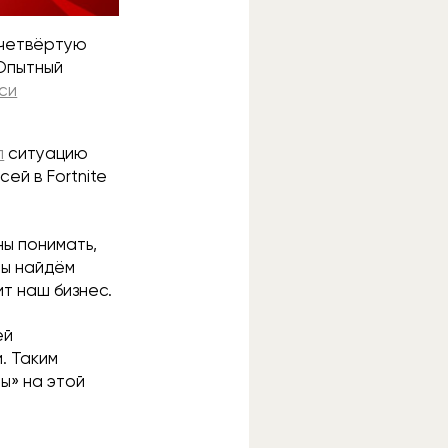
 четвёртую
«Опытный
си
л
ситуацию
ей в Fortnite
ы понимать,
мы найдём
т наш бизнес.
ей
. Таким
ы» на этой