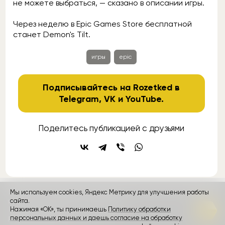
не можете выбраться, — сказано в описании игры.
Через неделю в Epic Games Store бесплатной
станет Demon's Tilt.
игры
epic
Подписывайтесь на Rozetked в
Telegram
,
VK
и
YouTube
.
Поделитесь публикацией с друзьями
Мы используем cookies, Яндекс Метрику для улучшения работы
контакты
сайта.
реклама
о проекте
Нажимая «ОК», ты принимаешь
Политику обработки
персональных данных и даешь согласие на обработку
Rozetked © 2026