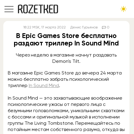
18:22
MSK
, 17 марта 2022
Денис Гурьянов
0
В Epic Games Store бесплатно
раздают триллер In Sound Mind
Через неделю в магазине начнут раздавать
Demon's Tilt.
В магазине Epic Games Store до вечера 24 марта
можно бесплатно забрать психологический
триллер
In Sound Mind
.
In Sound Mind — это захватывающие воображение
психологические ужасы от первого лица с
безумными головоломками, уникальными схватками
с боссами и оригинальной музыкой в исполнении
группы The Living Tombstone. Перемещайтесь по
потайным местам собственного разума, откуда вы