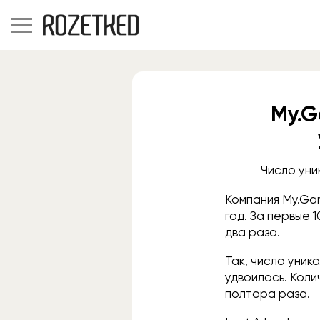
My.G
Число уни
Компания My.G
год. За первые 
два раза.
Так, число уник
удвоилось. Коли
полтора раза.