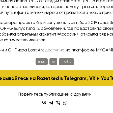
езийная action-RPG от студии Smilegate RPG. В игре ге
ти непростые миссии, которые помогут развить персо
й путь в фэнтезийном мире и отправиться в новые прик
ервера проекта были запущены в октябре 2019 года. З
ORPG выпустила 12 обновлений, где представила свои
обавила отдельный архетип «Ассасин», открыла ряд но
е количество ивентов.
и и СНГ игра Lost Ark
доступна
на платформе MY.GAME
игры
ru
mail.ru
исывайтесь на Rozetked в
Telegram
,
VK
и
YouT
Поделитесь публикацией с друзьями