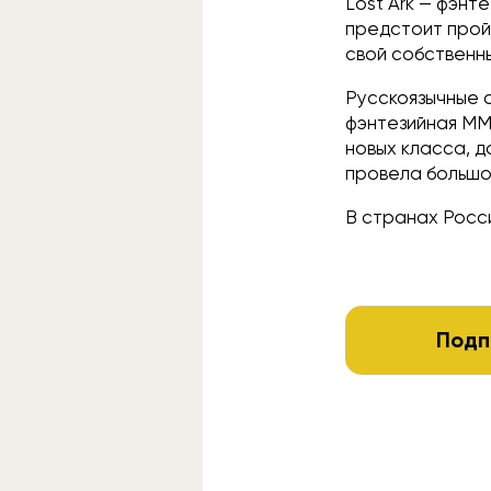
Lost Ark — фэнт
предстоит прой
свой собственны
Русскоязычные с
фэнтезийная MM
новых класса, д
провела большо
В странах Росси
Подп