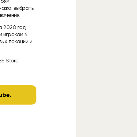
роям
нажа, выбрать
лючения.
а 2020 год
м игрокам 4
вых локаций и
S Store.
ube
.