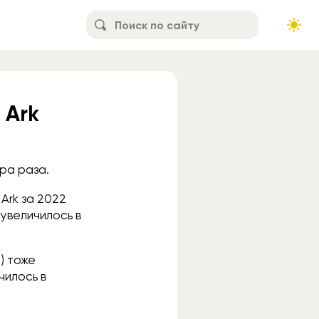
 Ark
ра раза.
Ark за 2022
 увеличилось в
) тоже
чилось в