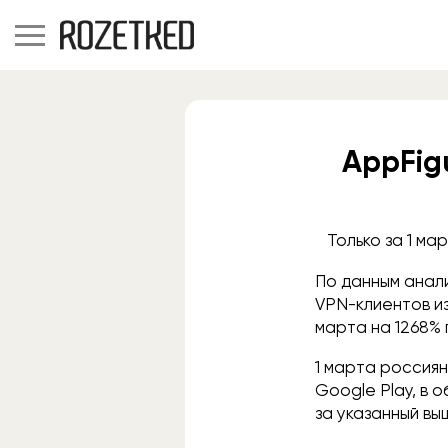
AppFig
Только за 1 ма
По данным анали
VPN-клиентов из
марта на 1268%
1 марта россиян
Google Play, в 
за указанный вы