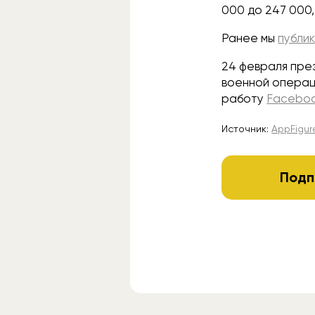
000 до 247 000, 
Ранее мы
публи
24 февраля пре
военной операц
работу
Facebo
Источник:
AppFigur
Подп