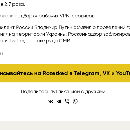
в 2,7 раза.
ковали
подборку рабочих VPN-сервисов.
зидент России Владимир Путин объявил о проведении 
ии» на территории Украины. Роскомнадзор заблокиров
ok
и
Twitter
, а также ряда СМИ.
es
исывайтесь на Rozetked в
Telegram
,
VK
и
YouT
Поделитесь публикацией с друзьями