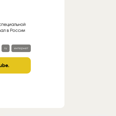
«специальной
ал в России
ru
интернет
ube
.