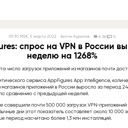
09:30
MSK
, 5 марта 2022
Антон Курилов
6 361
0
ures: спрос на VPN в России вы
неделю на 1268%
рта число загрузок приложений из магазинов почти дост
тического сервиса AppFigures App Intelligence, колич
 магазинов приложений в России выросло за период 24
 по сравнению с предыдущей неделей.
е совершили почти 500 000 загрузок VPN-приложений и
обычные дни этот показатель составляет около 10 000 з
ше период насчитано более 1,3 млн инсталляций.