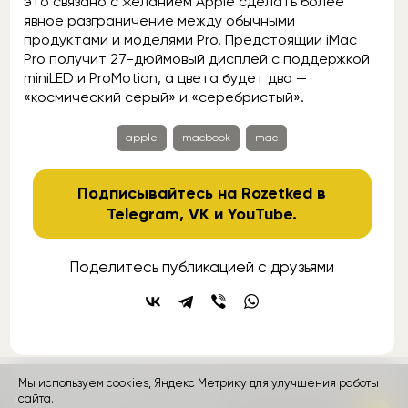
это связано с желанием Apple сделать более
явное разграничение между обычными
продуктами и моделями Pro. Предстоящий iMac
Pro получит 27-дюймовый дисплей с поддержкой
miniLED и ProMotion, а цвета будет два —
«космический серый» и «серебристый».
apple
macbook
mac
Подписывайтесь на Rozetked в
Telegram
,
VK
и
YouTube
.
Поделитесь публикацией с друзьями
Мы используем cookies, Яндекс Метрику для улучшения работы
контакты
сайта.
реклама
о проекте