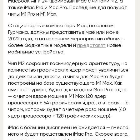
MacBook Air и 24-дюймовый iMac с чипами M2, а
также iMac Pro и Mac Pro. Последние два получат
чипы M1 Pro и M1 Max.
Стационарные компьютеры Mac, по словам
Гурмана, должны представить в мае или июне
2022 года, а на весеннем мероприятии обновят
более бюджетные модели и
представят
новые
мобильные устройства.
Чип M2 сохранит восьмиядерную архитектуру, но
количество графических ядер может увеличиться
до девяти или десяти, а чипы для Mac Pro будут
построены на базе существующего M1 Max. Как
считает Гурман, будет две модели Mac Pro: одна
— с чипом вдвое мощнее M1 Max (20 ядер
процессора + 64 графических ядра), а вторая — с
чипом, который будет в четыре раза мощнее (40
ядер процессора + 128 графических ядер).
iMac с большим дисплеем не ожидается — вместо
него и будет представлен iMac Pro. Скорее всего,