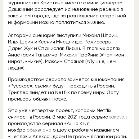
журналистка Кристина вместе с милиционером
Дашкиным расследует исчезновение ребенка в
закрытом городе, где за разглашение секретной
информации можно поплатиться жизнью.
Авторами сценария выступили Михаил Шприц,
Илья Шеин и Ксения Мчедлидзе. Режиссёры —
Дарья Жук и Станислав Либин. В главных ролях
Анастасия Талызина, Михаил Тройник («Чемпион
мира», «Чики»), Максим Стоянов («Лучше, чем
люди»).
Производством сериала займётся кинокомпания
«Русское», съёмки будут проходить в России.
Триллер выйдет на Netflix по всему миру. Дату
премьеры объявят позже.
Это уже четвёртый проект, который Netflix
снимает в России. В мае 2021 года сервис
заказал
производство сериала «Анна К», в
ноябре
объявлено
о шоу с рабочим названием
«Петля» и Александром Петровым в главной роли.