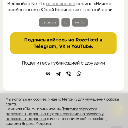
В декабре Netflix
анонсировал
сериал «Ничего
особенного» с Юрой Борисовым в главной роли.
сериалы
ru
netflix
Подписывайтесь на Rozetked в
Telegram
,
VK
и
YouTube
.
Поделитесь публикацией с друзьями
Мы используем cookies, Яндекс Метрику для улучшения работы
контакты
сайта.
реклама
о проекте
Нажимая «ОК», ты принимаешь
Политику обработки
персональных данных и даешь согласие на обработку
Rozetked © 2026
персональных данных
с использованием файлов cookies,
Пользовательское соглашение
системы Яндекс Метрика.