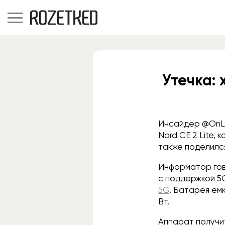
Утечка: 
Инсайдер @On
Nord CE 2 Lite,
также поделилс
Информатор гов
с поддержкой 5G
5G
. Батарея ём
Вт.
Аппарат получи