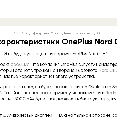
16:20
MSK
, 1 февраля 2022
Денис Гурьянов
0
характеристики OnePlus Nord C
Это будет упрощённая версия OnePlus Nord CE 2.
Leaks
сообщил
, что компания OnePlus выпустит смартф
 который станет упрощённой версией базового
Nord CE 
я частью характеристик нового устройства.
орит, что телефон будет оснащён чипом Qualcomm Sn
. Такой же процессор, к примеру, используется в
Redmi
костью 5000 мАч будет поддерживать быструю зарядк
т 6,59-дюймовый дисплей FHD, а на тыльной стороне р