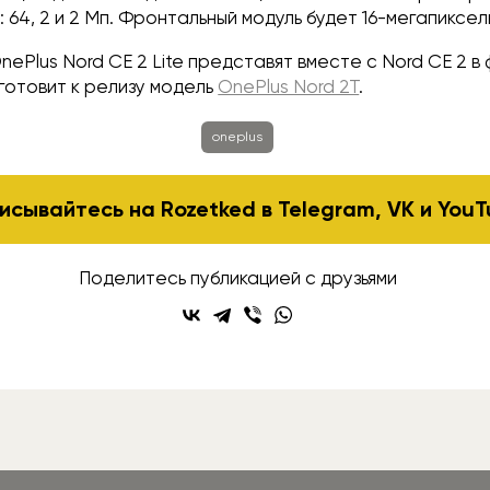
 64, 2 и 2 Мп. Фронтальный модуль будет 16-мегапиксел
nePlus Nord CE 2 Lite представят вместе с Nord CE 2 в
готовит к релизу модель
OnePlus Nord 2T
.
oneplus
исывайтесь на Rozetked в
Telegram
,
VK
и
YouT
Поделитесь публикацией с друзьями