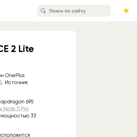
E 2 Lite
он OnePlus
2
. Источник
apdragon 695
 Note 11 Pro
у мощностью 33
асположится