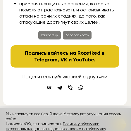
применять защитные решения, которые
позволяют распознавать и останавливать
атаки на ранних стадиях, до того, как
атакующие достигнут своих целей.
kaspersky
безопасность
Подписывайтесь на Rozetked в
Telegram
,
VK
и
YouTube
.
Поделитесь публикацией с друзьями
Мы используем cookies, Яндекс Метрику для улучшения работы
контакты
сайта.
реклама
о проекте
Нажимая «ОК», ты принимаешь
Политику обработки
персональных данных и даешь согласие на обработку
Rozetked © 2026