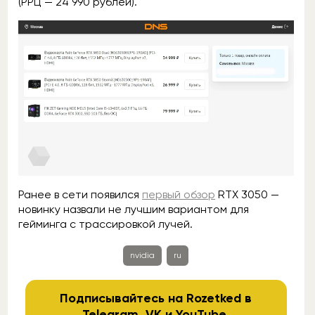
(РРЦ — 24 990 рублей).
Ранее в сети появился
первый обзор
RTX 3050 —
новинку назвали не лучшим вариантом для
гейминга с трассировкой лучей.
nvidia
ru
Подписывайтесь на Rozetked в
Telegram
,
VK
и
YouTube
.