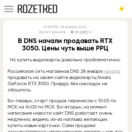
15:18
MSK
, 28 января 2022
Денис Гурьянов
28 689
0
В DNS начали продавать RTX
3050. Цены чуть выше РРЦ
Но купить видеокарты довольно проблематично.
Российская сеть магазинов DNS 28 января
начала
продавать на своём сайте видеокарты
Nvidia
GeForce RTX 3050. Правда, без накладок не
обошлось.
Во-первых, старт продаж перенесли с 10:00 по
МСК на 14:00 по МСК. Во-вторых, на момент
написания новости сайт DNS работает очень
медленно, видимо, из-за наплыва желающих
купить новые карточки. Сами продажи
осуществляются через карусель заказов — как это