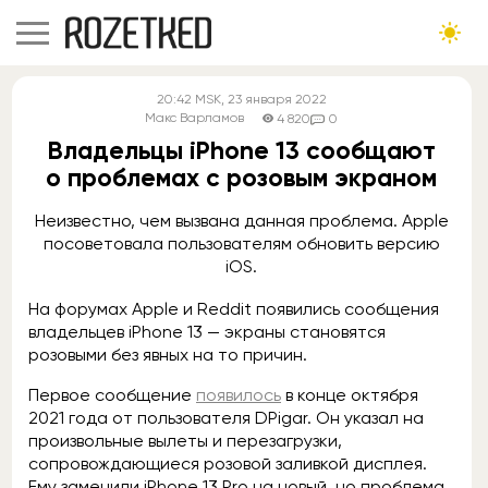
20:42
MSK
, 23 января 2022
Макс Варламов
4 820
0
Владельцы iPhone 13 сообщают
о проблемах с розовым экраном
Неизвестно, чем вызвана данная проблема. Apple
посоветовала пользователям обновить версию
iOS.
На форумах Apple и Reddit появились сообщения
владельцев iPhone 13 — экраны становятся
розовыми без явных на то причин.
Первое сообщение
появилось
в конце октября
2021 года от пользователя DPigar. Он указал на
произвольные вылеты и перезагрузки,
сопровождающиеся розовой заливкой дисплея.
Ему заменили iPhone 13 Pro на новый, но проблема