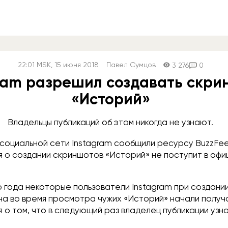
22:01
MSK
, 15 июня 2018
Павел Сумцов
3 276
0
gram разрешил создавать скр
«Историй»
Владельцы публикаций об этом никогда не узнают.
социальной сети Instagram сообщили ресурсу BuzzFee
 о создании скриншотов «Историй» не поступит в офи
о года некоторые пользователи Instagram при создани
ана во время просмотра чужих «Историй» начали получ
 о том, что в следующий раз владелец публикации узн