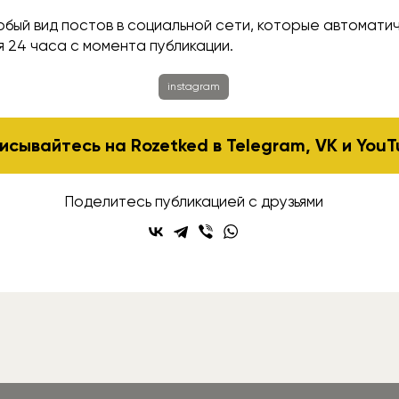
обый вид постов в социальной сети, которые автомати
 24 часа с момента публикации.
instagram
исывайтесь на Rozetked в
Telegram
,
VK
и
YouT
Поделитесь публикацией с друзьями