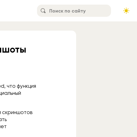
иншоты
d, что функция
циальный
и скриншотов
ать
ает