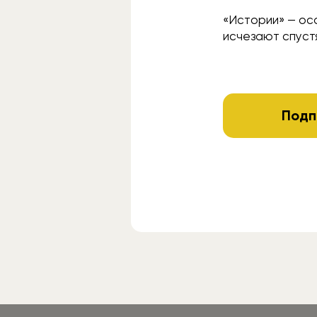
«Истории» — ос
исчезают спустя
Подп