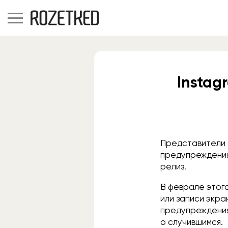
Insta
Представители 
предупреждения
релиз.
В феврале этог
или записи экр
предупреждения
о случившимся.