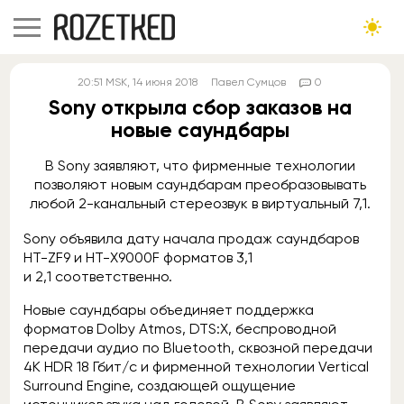
20:51
MSK
, 14 июня 2018
Павел Сумцов
0
Sony открыла сбор заказов на
новые саундбары
В Sony заявляют, что фирменные технологии
позволяют новым саундбарам преобразовывать
любой 2-канальный стереозвук в виртуальный 7,1.
Sony объявила дату начала продаж саундбаров
HT-ZF9 и HT-X9000F форматов 3,1
и 2,1 соответственно.
Новые саундбары объединяет поддержка
форматов Dolby Atmos, DTS:X, беспроводной
передачи аудио по Bluetooth, сквозной передачи
4K HDR 18 Гбит/с и фирменной технологии Vertical
Surround Engine, создающей ощущение