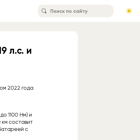
 л.c. и
том 2022 года
о 1100 Нм) и
0 км составит
 батареей с