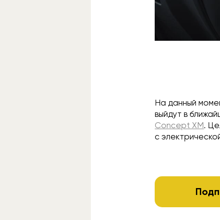
На данный моме
выйдут в ближай
Concept XM
. Ц
с электрической
Подп