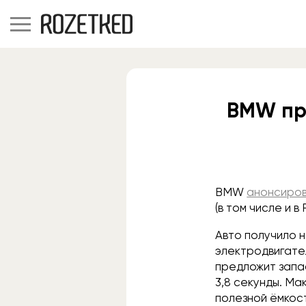
BMW пре
BMW
анонсиро
(в том числе и в
Авто получило н
электродвигател
предложит запас
3,8 секунды. Ма
полезной ёмкост