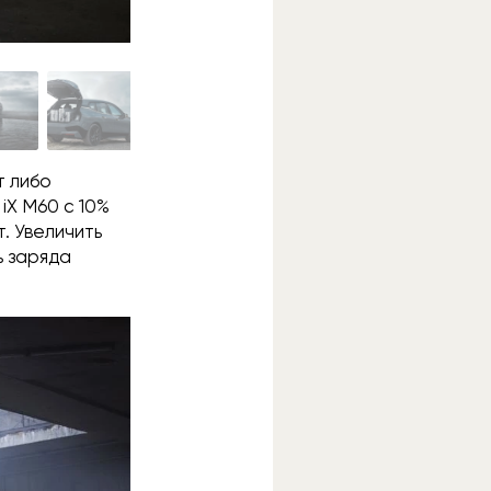
т либо
iX М60 с 10%
. Увеличить
ь заряда