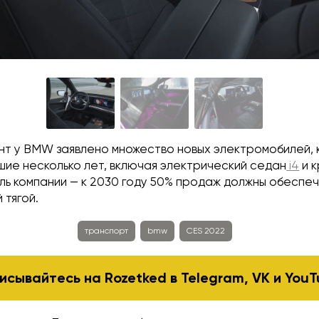
нт у BMW заявлено множество новых электромобилей,
шие несколько лет, включая электрический седан
i4
и 
ель компании — к 2030 году 50% продаж должны обеспе
 тягой.
транспорт
bmw
CES 2022
исывайтесь на Rozetked в
Telegram
,
VK
и
YouT