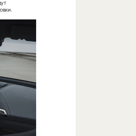
дут
овки.