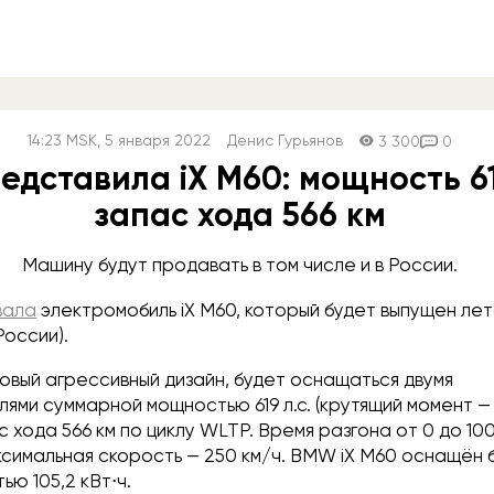
14:23
MSK
, 5 января 2022
Денис Гурьянов
3 300
0
дставила iX M60: мощность 619
запас хода 566 км
Машину будут продавать в том числе и в России.
вала
электромобиль iX M60, который будет выпущен ле
 России).
овый агрессивный дизайн, будет оснащаться двумя
ями суммарной мощностью 619 л.с. (крутящий момент — д
 хода 566 км по циклу WLTP. Время разгона от 0 до 10
ксимальная скорость — 250 км/ч. BMW iX M60 оснащён
ью 105,2 кВт⋅ч.