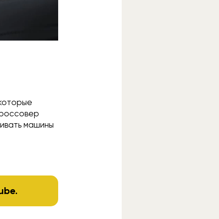
 которые
кроссовер
чивать машины
ube
.