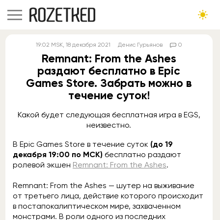
19:02
MSK
, 18 декабря 2021
Денис Гурьянов
0
Remnant: From the Ashes
раздают бесплатно в Epic
Games Store. Забрать можно в
течение суток!
Какой будет следующая бесплатная игра в EGS,
неизвестно.
В Epic Games Store в течение суток
(до 19
декабря 19:00 по МСК)
бесплатно раздают
ролевой экшен
Remnant: From the Ashes
.
Remnant: From the Ashes — шутер на выживание
от третьего лица, действие которого происходит
в постапокалиптическом мире, захваченном
монстрами. В роли одного из последних