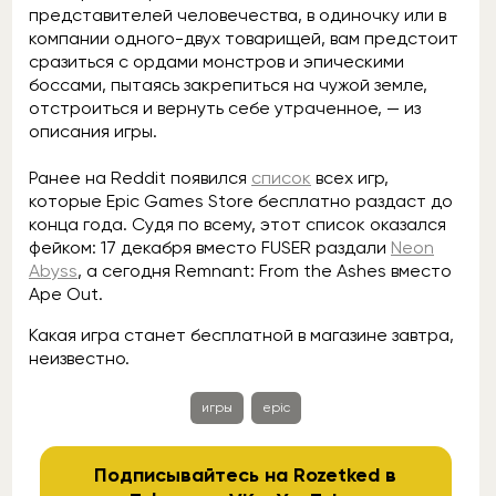
представителей человечества, в одиночку или в
компании одного-двух товарищей, вам предстоит
сразиться с ордами монстров и эпическими
боссами, пытаясь закрепиться на чужой земле,
отстроиться и вернуть себе утраченное, — из
описания игры.
Ранее на Reddit появился
список
всех игр,
которые Epic Games Store бесплатно раздаст до
конца года. Судя по всему, этот список оказался
фейком: 17 декабря вместо FUSER раздали
Neon
Abyss
, а сегодня Remnant: From the Ashes вместо
Ape Out.
Какая игра станет бесплатной в магазине завтра,
неизвестно.
игры
epic
Подписывайтесь на Rozetked в