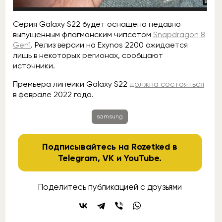
Серия Galaxy S22 будет оснащена недавно
выпущенным флагманским чипсетом
Snapdragon 8
Gen1
. Релиз версии на Exynos 2200 ожидается
лишь в некоторых регионах, сообщают
источники.
Премьера линейки Galaxy S22
должна состояться
в феврале 2022 года.
samsung
Подписывайтесь на Rozetked в
Telegram
,
VK
и
YouTube
.
Поделитесь публикацией с друзьями