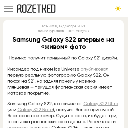
12:45
MSK
, 13 декабря 2021
Денис Гурьянов
15 089
0
Samsung Galaxy S22 впервые на
«живом» фото
Новинка получит привычный по Galaxy S21 дизайн.
Инсайдер под ником Ice Universe
опубликовал
первую реальную фотографию Galaxy S22. Он
похож на S21, но задняя панель у новинки
глянцевая — текущая флагманская серия имеет
матовое покрытие.
Samsung Galaxy S22, в отличие от
Galaxy S22 Ultra
(или
Galaxy S22 Note
), получит более привычный
блок основных камер. Судя по фото, их будет три,
а вспышка расположится отдельно. Ранее в сети
появились
рендеры Galaxy S22+ — судя по ним,