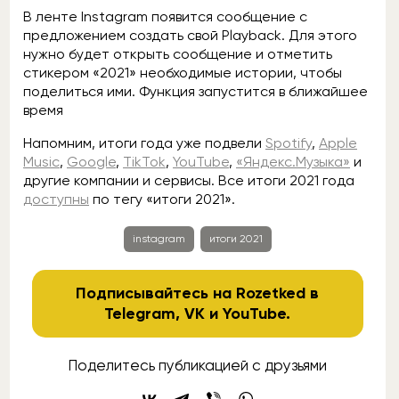
В ленте Instagram появится сообщение с
предложением создать свой Playback. Для этого
нужно будет открыть сообщение и отметить
стикером «2021» необходимые истории, чтобы
поделиться ими. Функция запустится в ближайшее
время
Напомним, итоги года уже подвели
Spotify
,
Apple
Music
,
Google
,
TikTok
,
YouTube
,
«Яндекс.Музыка»
и
другие компании и сервисы. Все итоги 2021 года
доступны
по тегу «итоги 2021».
instagram
итоги 2021
Подписывайтесь на Rozetked в
Telegram
,
VK
и
YouTube
.
Поделитесь публикацией с друзьями