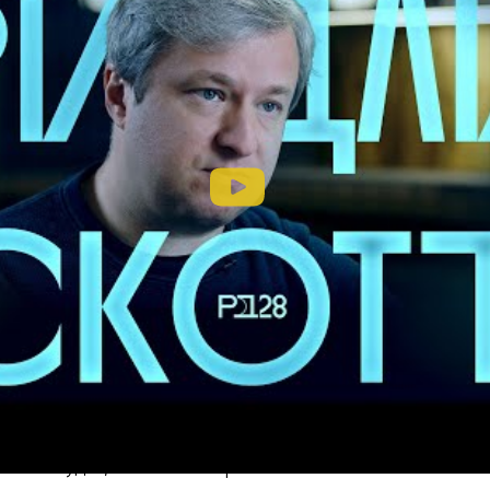
отта интервью, в рамках которого сказал следующее о
ь»:
листичный фильм. Он выглядит даже реалистичнее „Ца
Робин Гуда“, если мы говорим о…».