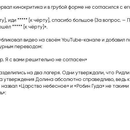
рвал кинокритика и в грубой форме не согласился с ег
рту], иди ***** [к чёрту], спасибо большое (За вопрос. — П
пошёл ***** [к чёрту]».
убликовал видео на своём YouTube-канале и добавил 
зурным переводом:
эр. Я с вами решительно не согласен»
разделились на два лагеря. Одни утверждали, что Ридл
а утверждения Долина абсолютно справедливо, ведь 
назвал «Царство небесное» и «Робин Гуда» не такими
ь»: