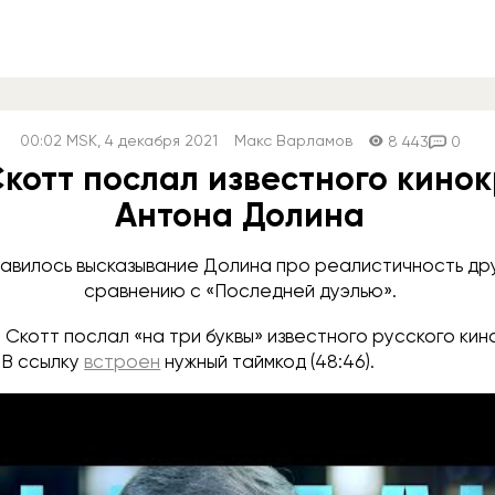
00:02
MSK
, 4 декабря 2021
Макс Варламов
8 443
0
котт послал известного кино
Антона Долина
авилось высказывание Долина про реалистичность дру
сравнению с «Последней дуэлью».
Скотт послал «на три буквы» известного русского кин
 В ссылку
встроен
нужный таймкод (48:46).