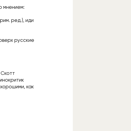
о мнением:
рим. ред.), иди
поверх русские
и Скотт
кинокритик
 хорошими, как