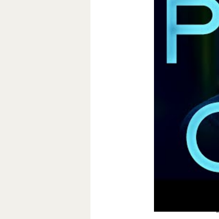
Долин взял у Ск
«Последняя дуэл
«Это очень реа
небесного“ или „