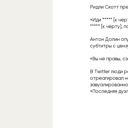
Ридли Скотт пре
«Иди ***** [к чё
***** [к чёрту], 
Антон Долин оп
субтитры с цен
«Вы не правы, с
В Twitter люди 
отреагировал н
завуалированно 
«Последняя дуэл