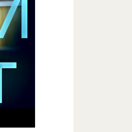
 фильме
рства