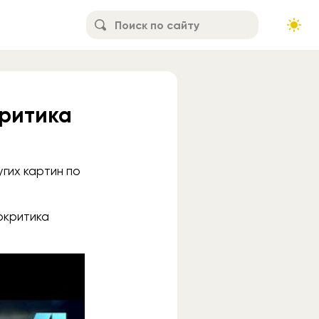
критика
гих картин по
окритика