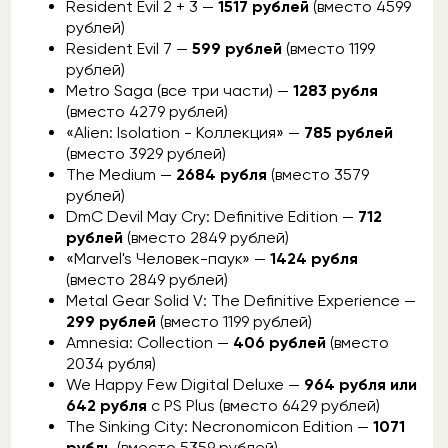
Resident Evil 2 + 3 —
1517 рублей
(вместо 4599
рублей)
Resident Evil 7 —
599 рублей
(вместо 1199
рублей)
Metro Saga (все три части) —
1283 рубля
(вместо 4279 рублей)
«Alien: Isolation - Коллекция» —
785 рублей
(вместо 3929 рублей)
The Medium —
2684 рубля
(вместо 3579
рублей)
DmC Devil May Cry: Definitive Edition —
712
рублей
(вместо 2849 рублей)
«Marvel's Человек-паук» —
1424 рубля
(вместо 2849 рублей)
Metal Gear Solid V: The Definitive Experience —
299 рублей
(вместо 1199 рублей)
Amnesia: Collection —
406 рублей
(вместо
2034 рубля)
We Happy Few Digital Deluxe —
964 рубля или
642 рубля
с PS Plus (вместо 6429 рублей)
The Sinking City: Necronomicon Edition —
1071
рубль
(вместо 5359 рублей)