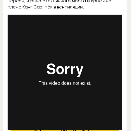
персон, взрыва стеклянного моста и крысы на
плече Канг Саэ-пёк в вентиляции.
Ранее Netflix
поделился
кадрами со съёмочной
площадки «Игры в кальмара».
сериалы
netflix
Подписывайтесь на Rozetked в