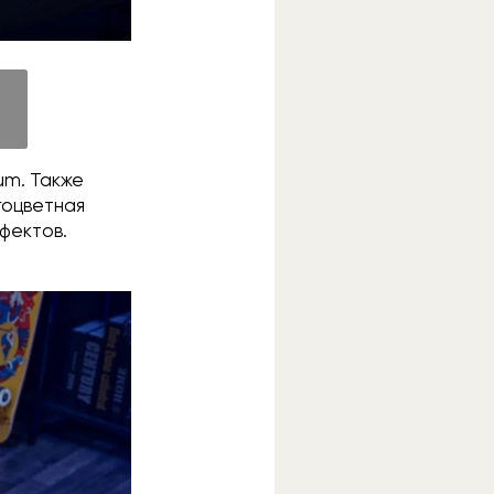
um. Также
гоцветная
фектов.