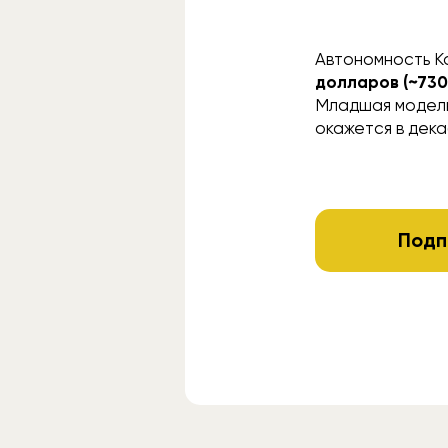
Автономность Ka
долларов (~73
Младшая модель 
окажется в дека
Подп