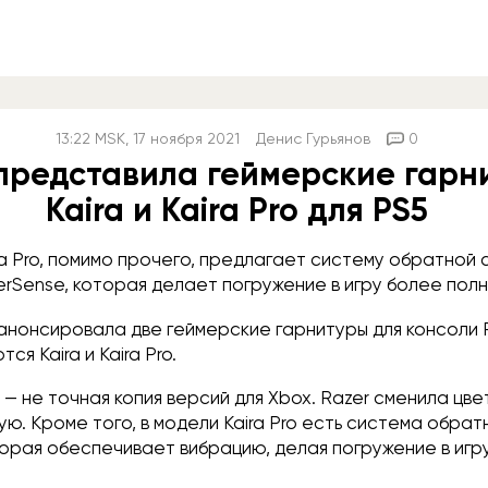
13:22
MSK
, 17 ноября 2021
Денис Гурьянов
0
 представила геймерские гарн
Kaira и Kaira Pro для PS5
a Pro, помимо прочего, предлагает систему обратной с
rSense, которая делает погружение в игру более полн
анонсировала две геймерские гарнитуры для консоли Pl
ся Kaira и Kaira Pro.
— не точная копия версий для Xbox. Razer сменила цв
ую. Кроме того, в модели Kaira Pro есть система обрат
торая обеспечивает вибрацию, делая погружение в игр