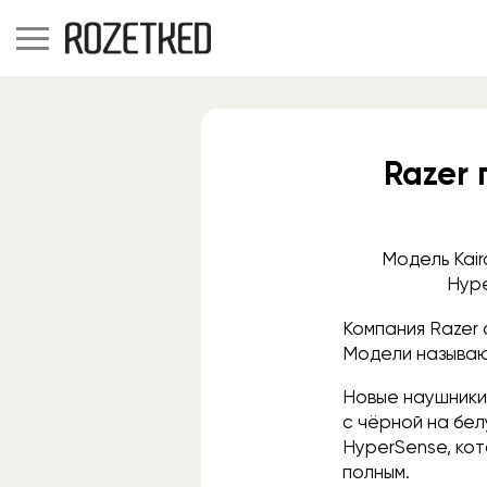
Razer
Модель Kair
Hype
Компания Razer 
Модели называют
Новые наушники 
с чёрной на бел
HyperSense, ко
полным.