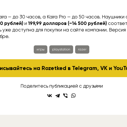
ira — до 30 часов, а Kaira Pro — до 50 часов. Наушники
00 рублей)
и
199,99 долларов (~14 500 рублей)
соответ
уже доступна для покупки на сайте компании. Версия
бре.
игры
playstation
razer
исывайтесь на Rozetked в
Telegram
,
VK
и
YouT
Поделитесь публикацией с друзьями