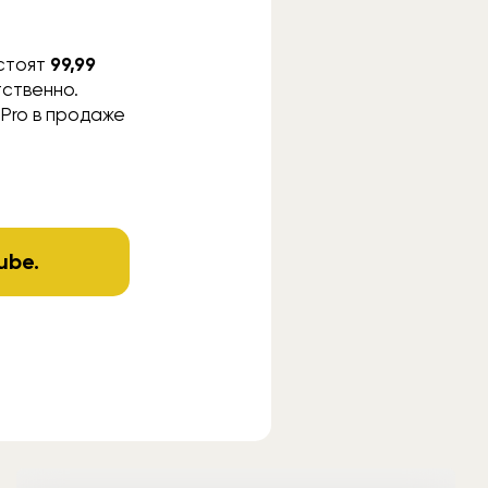
 стоят
99,99
ственно.
 Pro в продаже
ube
.