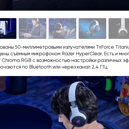
дованы 50-миллиметровыми излучателями TriForce Titani
ены съёмным микрофоном Razer HyperClear. Есть и мно
r Chroma RGB с возможностью настройки различных эф
чаются по Bluetooth или через канал 2,4 ГГц.