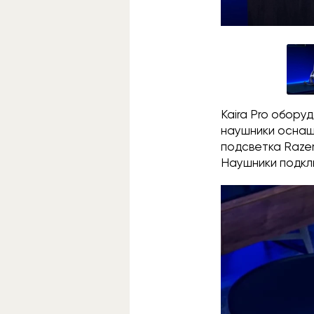
Kaira Pro обору
наушники оснащ
подсветка Raze
Наушники подклю