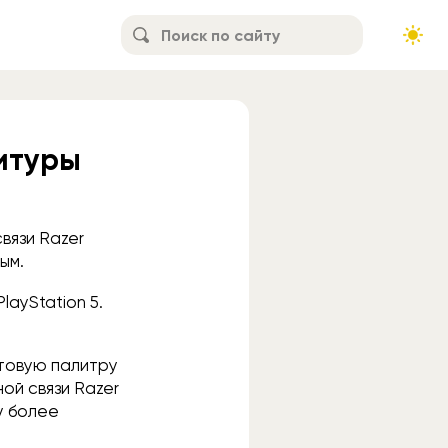
итуры
вязи Razer
ым.
ayStation 5.
етовую палитру
ной связи Razer
у более