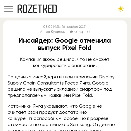
08:09
MSK
, 16 ноября 2021
Антон Курилов
3 084
0
Инсайдер: Google отменила
выпуск Pixel Fold
Компания якобы решила, что не сможет
конкурировать с аналогами.
По данным инсайдера и главы компании Display
Supply Chain Consultants Росса Янга, Google
решила не выпускать складной смартфон под
предполагаемым названием Pixel Fold.
Источники Янга указывают, что Google не
считает свой продукт достаточно
конкурентноспособным, особенно в разрезе
стоимости по сравнению с Samsung. Отдельно
отмечается, что речь не о приостановке