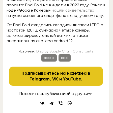
проекта: Pixel Fold не выйдет и в 2022 году. Ранее в
коде «Google Камеры»
нашли свидетельства
выпуска складного смартфона в следующем году.
От Pixel Fold ожидались складной дисплей LTPO с
частотой 120 Гц, суммарно четыре камеры,
включая широкоугольный датчик, а также
операционная система Android 12L.
Источник:
Display Supply Chain Consultants
google
pixel
Подписывайтесь на Rozetked в
Telegram
,
VK
и
YouTube
.
Поделитесь публикацией с друзьями