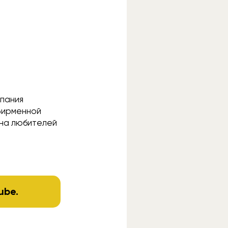
мпания
 фирменной
 на любителей
ube
.