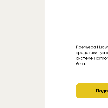
Премьера Huawe
представит умн
системе Harmon
бега.
Подп