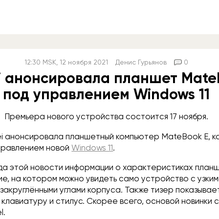
12:30
MSK
, 12 ноября 2021
Денис Гурьянов
0
 анонсировала планшет Mate
под управлением Windows 11
Премьера нового устройства состоится 17 ноября.
i анонсировала планшетный компьютер MateBook E, к
правлением новой
Windows 11
.
да этой новости информации о характеристиках планш
е, на котором можно увидеть само устройство с узки
 закруглёнными углами корпуса. Также тизер показыва
лавиатуру и стилус. Скорее всего, основой новинки 
l.