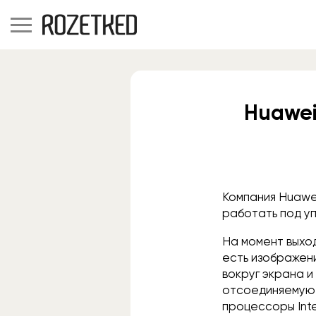
Huawei
Компания Huawe
работать под у
На момент выхо
есть изображени
вокруг экрана и
отсоединяемую к
процессоры Inte