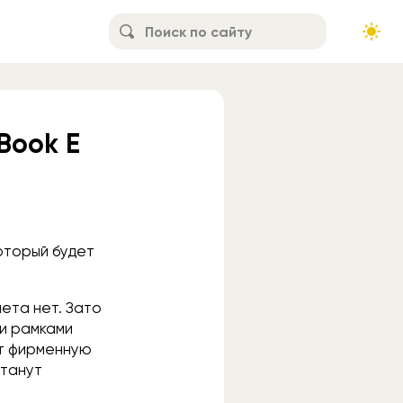
Book E
оторый будет
ета нет. Зато
ми рамками
ет фирменную
станут