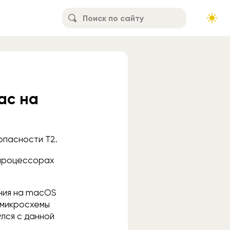
ac на
опасности T2.
 процессорах
ения на macOS
я микросхемы
улся с данной