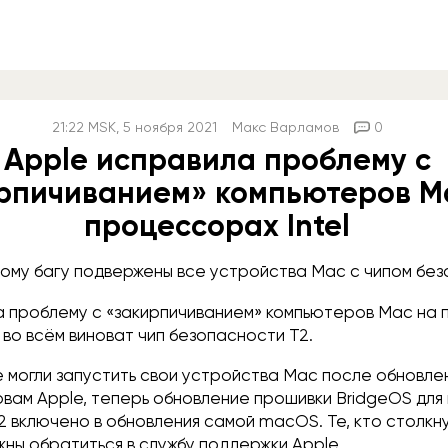
21:22
MSK
, 5 ноября 2021
Макс Варламов
0
Apple исправила проблему с
рпичиванием» компьютеров M
процессорах Intel
ому багу подвержены все устройства Mac с чипом без
а проблему с «закирпичиванием» компьютеров Mac на
, во всём виноват чип безопасности T2.
е могли запустить свои устройства Mac после обновл
овам Apple, теперь обновление прошивки BridgeOS дл
 включено в обновления самой macOS. Те, кто столкн
ны обратиться в службу поддержки Apple.