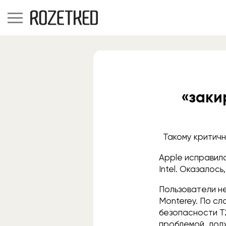
«заки
Такому критичн
Apple исправил
Intel. Оказалось
Пользователи н
Monterey. По сл
безопасности T2
проблемой, долж