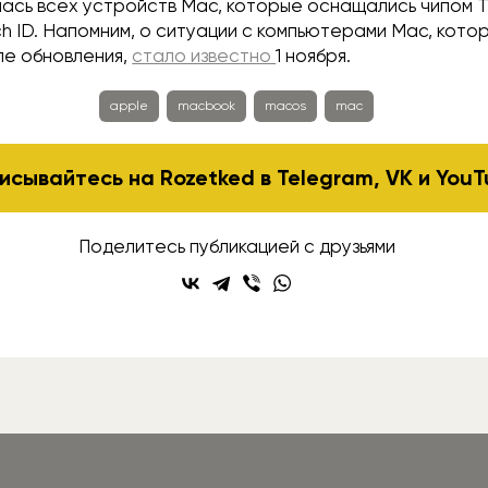
ась всех устройств Mac, которые оснащались чипом T
h ID. Напомним, о ситуации с компьютерами Mac, кото
ле обновления,
стало известно
1 ноября.
apple
macbook
macos
mac
исывайтесь на Rozetked в
Telegram
,
VK
и
YouT
Поделитесь публикацией с друзьями