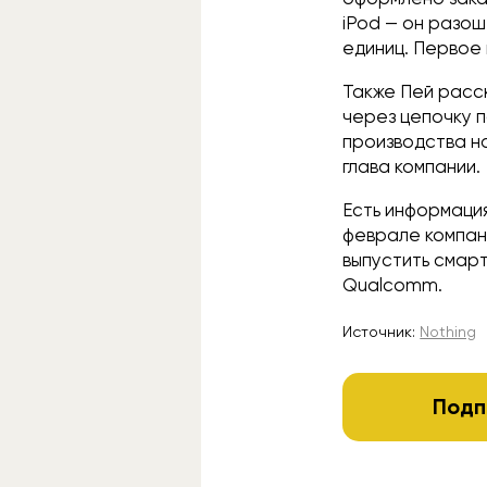
iPod — он разош
единиц. Первое 
Также Пей расс
через цепочку 
производства на
глава компании.
Есть информация
феврале компа
выпустить смар
Qualcomm.
Источник:
Nothing
Подп