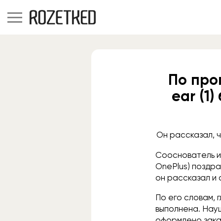
По про
ear (1
Он рассказал, 
Сооснователь и 
OnePlus) поздра
он рассказал и 
По его словам, 
выполнена. Нау
оформлено зака