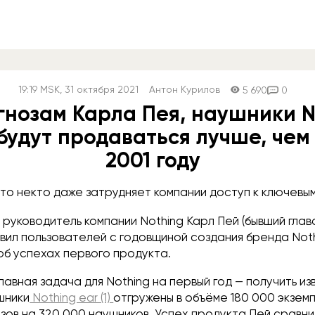
19:19
MSK
, 31 октября 2021
Антон Курилов
5 690
0
гнозам Карла Пея, наушники N
) будут продаваться лучше, чем 
2001 году
что некто даже затрудняет компании доступ к ключевы
руководитель компании Nothing Карл Пей (бывший глав
вил пользователей с годовщиной создания бренда Noth
об успехах первого продукта.
главная задача для Nothing на первый год — получить и
шники
Nothing ear (1)
отгружены в объёме 180 000 экземп
зов на 320 000 наушников. Успех продукта Пей сравни