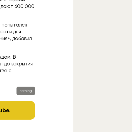
жидают 600 000
т попытался
енты для
ния», добавил
ндом. В
л до закрытия
тве с
nothing
ube
.