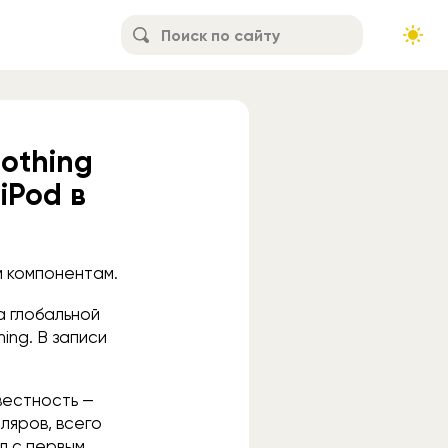
othing
iPod в
м компонентам.
а глобальной
ing. В записи
звестность —
ляров, всего
л с первым