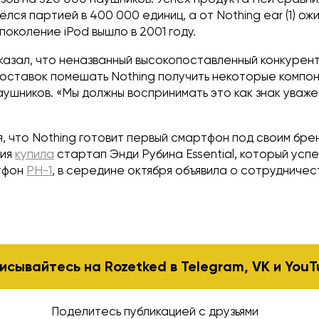
ёлся партией в 400 000 единиц, а от Nothing ear (1) о
поколение iPod вышло в 2001 году.
казал, что неназванный высокопоставленный конкурен
поставок помешать Nothing получить некоторые компон
ушников. «Мы должны воспринимать это как знак уваже
, что Nothing готовит первый смартфон под своим бре
ния
купила
стартап Энди Рубина Essential, который успе
тфон
PH-1
, в середине октября объявила о сотрудничес
исывайтесь на Rozetked в
Telegram
,
VK
и
YouT
Поделитесь публикацией с друзьями