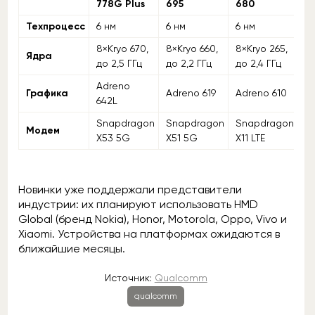
778G Plus
695
680
4
Техпроцесс
6 нм
6 нм
6 нм
8
8×Kryo 670,
8×Kryo 660,
8×Kryo 265,
8×
Ядра
до 2,5 ГГц
до 2,2 ГГц
до 2,4 ГГц
до
Adreno
Графика
Adreno 619
Adreno 610
A
642L
Snapdragon
Snapdragon
Snapdragon
S
Модем
X53 5G
X51 5G
X11 LTE
X
Новинки уже поддержали представители
индустрии: их планируют использовать HMD
Global (бренд Nokia), Honor, Motorola, Oppo, Vivo и
Xiaomi. Устройства на платформах ожидаются в
ближайшие месяцы.
Источник:
Qualcomm
qualcomm