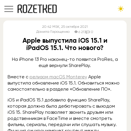
20:42
MSK
, 25 октября 2021
Данила Гаращенко
6 213
0
Apple выпустила iOS 15.1 и
iPadOS 15.1. Что нового?
На iPhone 13 Pro наконец-то появится ProRes, а
ещё вернули SharePlay.
Вместе с
релизом macOS Monterey
Apple
выпустила обновление iOS 15.1. Обновиться можно
самостоятельно в разделе «Обновление ПО».
iOS и iPadOS 15.1 добавило функцию SharePlay,
которая должна была дебютировать с выходом
iOS 15. SharePlay позволяет звонить друзьям или
родственникам в FaceTime и вместе смотреть
фильмы, сериалы, передачи или слушать музыку.
Функция синхронизирует контент между