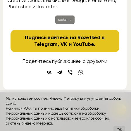
Creative Cloud, в их числе InDesign, Premiere Pro,
Photoshop и Illustrator.
события
Подписывайтесь на Rozetked в
Telegram
,
VK
и
YouTube
.
Поделитесь публикацией с друзьями
Мы используем cookies, Яндекс Метрику для улучшения работы
контакты
сайта.
реклама
о проекте
Нажимая «ОК», ты принимаешь
Политику обработки
персональных данных и даешь согласие на обработку
Rozetked © 2026
персональных данных
с использованием файлов cookies,
Пользовательское соглашение
системы Яндекс Метрика.
OK