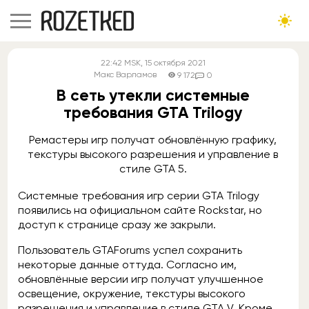
22:42
MSK
, 15 октября 2021
Макс Варламов
9 172
0
В сеть утекли системные
требования GTA Trilogy
Ремастеры игр получат обновлённую графику,
текстуры высокого разрешения и управление в
стиле GTA 5.
Системные требования игр серии GTA Trilogy
появились на официальном сайте Rockstar, но
доступ к странице сразу же закрыли.
Пользователь GTAForums успел сохранить
некоторые данные оттуда. Согласно им,
обновлённые версии игр получат улучшенное
освещение, окружение, текстуры высокого
разрешения и управление в стиле GTA V. Кроме