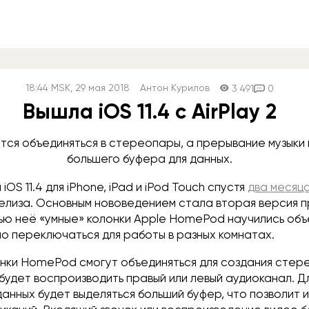
18:44
MSK
, 29 мая 2018
Антон Курилов
3 491
0
Вышла iOS 11.4 с AirPlay 2
ся объединяться в стереопары, а прерывание музыки 
большего буфера для данных.
iOS 11.4 для iPhone, iPad и iPod Touch спустя
два месяц
елиза. Основным нововедением стала вторая версия 
щью неё «умные» колонки Apple HomePod научились объ
но переключаться для работы в разных комнатах.
онки HomePod смогут объединяться для создания стер
будет воспроизводить правый или левый аудиоканал. Д
нных будет выделяться больший буфер, что позволит 