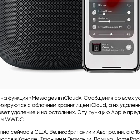
упна функция «Messages in iCloud». Сообщения со всех 
изируются с облачным хранилищем iCloud, а их удален
овет удаление и на остальных. Эту функцию Apple пре
ем WWDC.
на сейчас в США, Великобритании и Австралии, а с 18
ются в Канаде, Франции ​​и Германии. Помимо HomePod