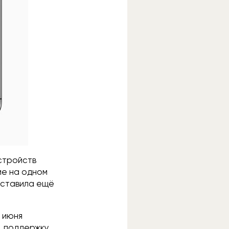
устройств
ие на одном
дставила ещё
 июня
, поддержку