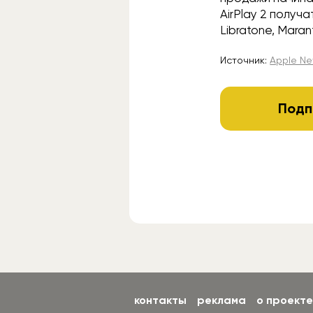
AirPlay 2 получ
Libratone, Marant
Источник:
Apple N
Подп
контакты
реклама
о проекте