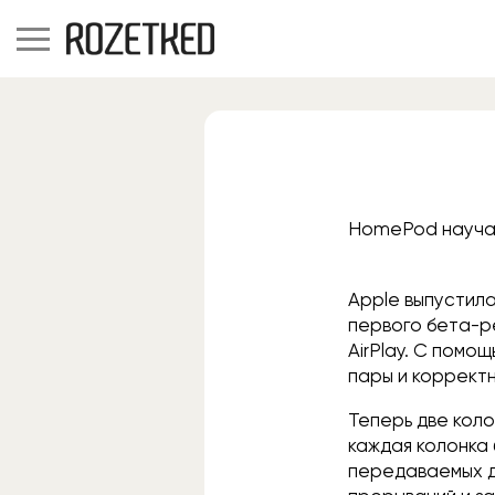
HomePod научат
Apple выпустила 
первого бета-р
AirPlay. С помо
пары и коррект
Теперь две кол
каждая колонка 
передаваемых да