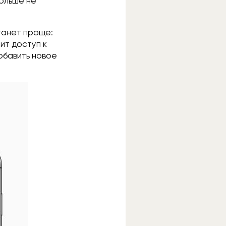
больше не
танет проще:
ит доступ к
добавить новое