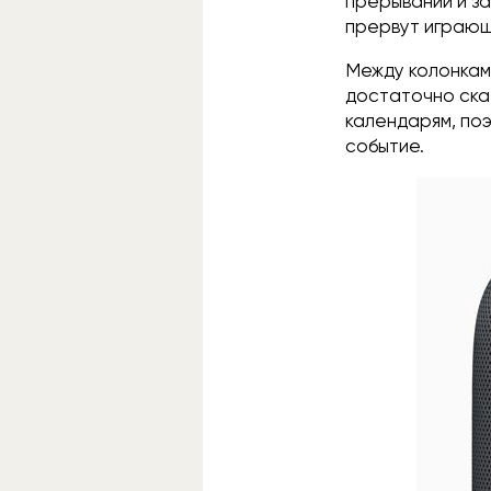
прерываний и за
прервут играющ
Между колонкам
достаточно сказ
календарям, поэ
событие.