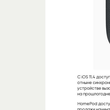
С iOS 11.4 дост
отныне синхрон
устройстве выз
на прошлогодн
HomePod доступ
продажи начина