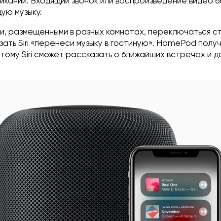
иканий. Входящий звонок или воспроизведение видео 
ую музыку.
и, размещёнными в разных комнатах, переключаться с
ать Siri «перенеси музыку в гостиную». HomePod получ
тому Siri сможет рассказать о ближайших встречах и 