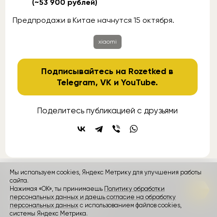
(~53 900 рублей)
Предпродажи в Китае начнутся 15 октября.
xiaomi
Подписывайтесь на Rozetked в
Telegram
,
VK
и
YouTube
.
Поделитесь публикацией с друзьями
Мы используем cookies, Яндекс Метрику для улучшения работы
контакты
реклама
о проекте
сайта.
Нажимая «ОК», ты принимаешь
Политику обработки
персональных данных и даешь согласие на обработку
Rozetked © 2026
персональных данных
с использованием файлов cookies,
Пользовательское соглашение
системы Яндекс Метрика.