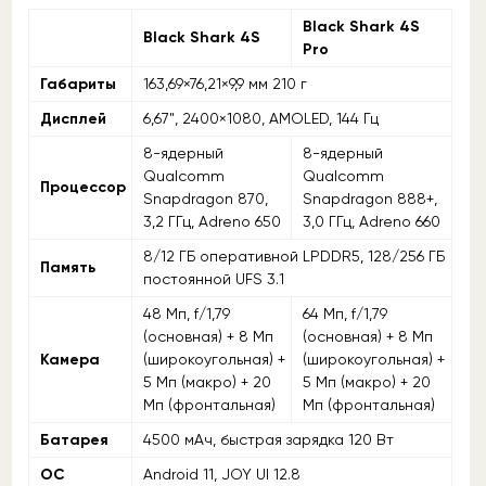
Black Shark 4S
Black Shark 4S
Pro
Габариты
163,69×76,21×9,9 мм 210 г
Дисплей
6,67", 2400×1080, AMOLED, 144 Гц
8-ядерный
8-ядерный
Qualcomm
Qualcomm
Процессор
Snapdragon 870,
Snapdragon 888+,
3,2 ГГц, Adreno 650
3,0 ГГц, Adreno 660
8/12 ГБ оперативной LPDDR5, 128/256 ГБ
Память
постоянной UFS 3.1
48 Мп, f/1,79
64 Мп, f/1,79
(основная) + 8 Мп
(основная) + 8 Мп
Камера
(широкоугольная) +
(широкоугольная) +
5 Мп (макро) + 20
5 Мп (макро) + 20
Мп (фронтальная)
Мп (фронтальная)
Батарея
4500 мАч, быстрая зарядка 120 Вт
ОС
Android 11, JOY UI 12.8