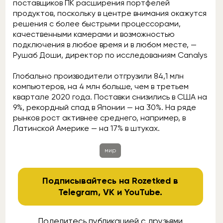
поставщиков ПК расширения портфелей
продуктов, поскольку в центре внимания окажутся
решения с более быстрыми процессорами,
качественными камерами и возможностью
подключения в любое время и в любом месте, —
Рушаб Доши, директор по исследованиям Canalys
Глобально производители отгрузили 84,1 млн
компьютеров, на 4 млн больше, чем в третьем
квартале 2020 года. Поставки снизились в США на
9%, рекордный спад в Японии — на 30%. На ряде
рынков рост активнее среднего, например, в
Латинской Америке — на 17% в штуках.
мир
Подписывайтесь на Rozetked в
Telegram
,
VK
и
YouTube
.
Поделитесь публикацией с друзьями