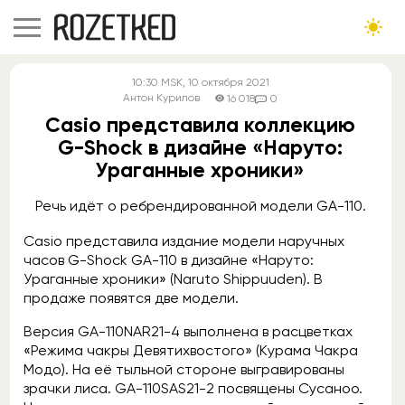
10:30
MSK
, 10 октября 2021
Антон Курилов
16 018
0
Casio представила коллекцию
G-Shock в дизайне «Наруто:
Ураганные хроники»
Речь идёт о ребрендированной модели GA-110.
Casio представила издание модели наручных
часов G-Shock GA-110 в дизайне «Наруто:
Ураганные хроники» (Naruto Shippuuden). В
продаже появятся две модели.
Версия GA-110NAR21-4 выполнена в расцветках
«Режима чакры Девятихвостого» (Курама Чакра
Модо). На её тыльной стороне выгравированы
зрачки лиса. GA-110SAS21-2 посвящены Сусаноо.