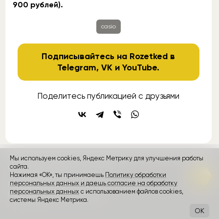
900 рублей).
casio
Подписывайтесь на Rozetked в
Telegram
,
VK
и
YouTube
.
Поделитесь публикацией с друзьями
Мы используем cookies, Яндекс Метрику для улучшения работы
контакты
реклама
о проекте
сайта.
Нажимая «ОК», ты принимаешь
Политику обработки
персональных данных и даешь согласие на обработку
Rozetked © 2026
персональных данных
с использованием файлов cookies,
Пользовательское соглашение
системы Яндекс Метрика.
OK