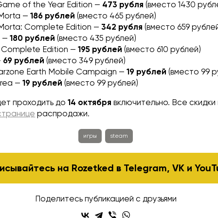
Game of the Year Edition —
473 рубля
(вместо 1430 рубл
 Morta —
186 рублей
(вместо 465 рублей)
 Morta: Complete Edition —
342 рубля
(вместо 659 рубле
r —
180 рублей
(вместо 435 рублей)
: Complete Edition —
195 рублей
(вместо 610 рублей)
—
69 рублей
(вместо 349 рублей)
rzone Earth Mobile Campaign —
19 рублей
(вместо 99 р
rea —
19 рублей
(вместо 99 рублей)
ет проходить до
14 октября
включительно. Все скидки
странице
распродажи.
игры
steam
исывайтесь на Rozetked в
Telegram
,
VK
и
YouT
Поделитесь публикацией с друзьями