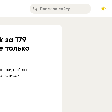
k за 179
не только
со скидкой до
Вот список
)