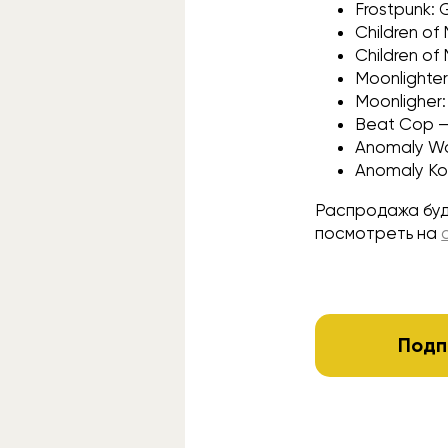
Frostpunk: 
Children of
Children of
Moonlighte
Moonligher
Beat Cop 
Anomaly Wa
Anomaly Ko
Распродажа буд
посмотреть на
Подп