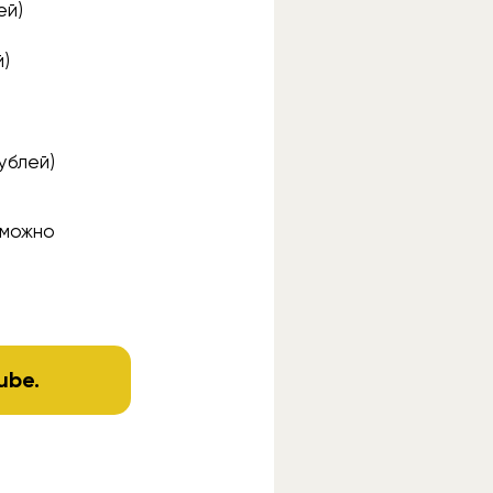
ей)
й)
ублей)
 можно
ube
.