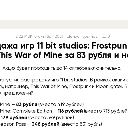
12:22
MSK
, 8 октября 2021
Денис Гурьянов
0
жа игр 11 bit studios: Frostpun
his War of Mine за 83 рубля и 
Акция будет проходить до 14 октября включительно.
апустил распродажу игр 11 bit studios. В рамках акции 
, например, This War of Mine, Frostpunk и Moonlighter. 
х предложений:
 Mine —
83 рубля
(вместо 419 рублей)
 Mine: Complete Edition —
116 рублей
(вместо 713 рублей
—
179 рублей
(вместо 599 рублей)
Season Pass —
348 рублей
(вместо 831 рубль)