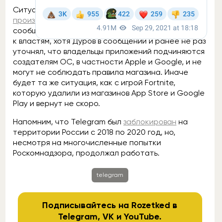
Ситуация с блокировкой в честь дней тишины
произошла
ещё 18 сентября и вызвала резонанс в
сообществе. Многие обвиняли Павла в лояльности
к властям, хотя Дуров в сообщении и ранее не раз
уточнял, что владельцы приложений подчиняются
создателям ОС, в частности Apple и Google, и не
могут не соблюдать правила магазина. Иначе
будет та же ситуация, как с игрой Fortnite,
которую удалили из магазинов App Store и Google
Play и вернут не скоро.
Напомним, что Telegram был
заблокирован
на
территории России с 2018 по 2020 год, но,
несмотря на многочисленные попытки
Роскомнадзора, продолжал работать.
telegram
Подписывайтесь на Rozetked в
Telegram
,
VK
и
YouTube
.